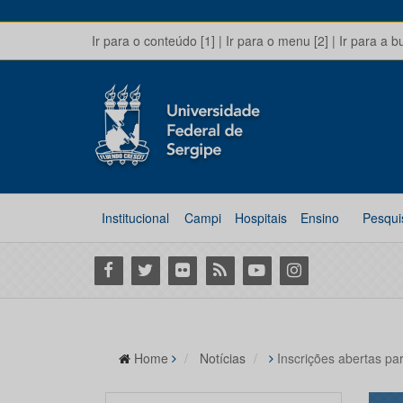
Ir para o conteúdo [1]
|
Ir para o menu [2]
|
Ir para a b
Institucional
Campi
Hospitais
Ensino
Pesqui
Facebook
Twitter
Flickr
RSS
Youtube
Instagram
Home
Notícias
Inscrições abertas p