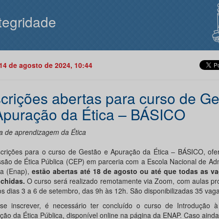
tegridade
14 de agosto de 2024, 10:44
scrições abertas para curso de G
Apuração da Ética – BÁSICO
lha de aprendizagem da Ética
scrições para o curso de Gestão e Apuração da Ética – BÁSICO, ofer
são de Ética Pública (CEP) em parceria com a Escola Nacional de Ad
ca (Enap),
estão abertas até 18 de agosto ou até que todas as v
chidas.
O curso será realizado remotamente via Zoom, com aulas p
os dias 3 a 6 de setembro, das 9h às 12h. São disponibilizadas 35 vaga
se inscrever, é necessário ter concluído o curso de Introdução 
ção da Ética Pública, disponível online na página da ENAP. Caso aind