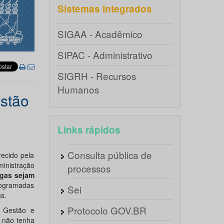
Sistemas integrados
SIGAA - Acadêmico
SIPAC - Administrativo
SIGRH - Recursos
Humanos
estão
Links rápidos
Consulta pública de
ecido pela
ministração
processos
agas sejam
rogramadas
Sei
s.
Protocolo GOV.BR
à Gestão e
a não tenha