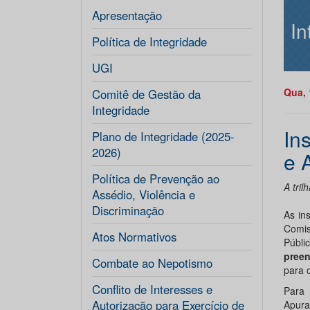
Apresentação
In
Política de Integridade
UGI
Qua, 
Comitê de Gestão da
Integridade
In
Plano de Integridade (2025-
2026)
e 
Política de Prevenção ao
A tri
Assédio, Violência e
Discriminação
As in
Comis
Atos Normativos
Públi
preen
Combate ao Nepotismo
para 
Conflito de Interesses e
Para 
Autorização para Exercício de
Apura