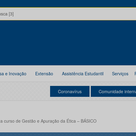
usca [3]
sa e Inovação
Extensão
Assistência Estudantil
Serviços
Coronavírus
Comunidade intern
ara curso de Gestão e Apuração da Ética – BÁSICO