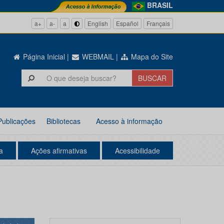
BRASIL
a+
a-
a
English
Español
Français
Página Inicial
|
WEBMAIL
|
Mapa do Site
Publicações
Bibliotecas
Acesso à informação
a
Ações afirmativas
Acessibilidade