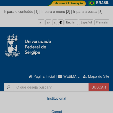
BRASIL
Ir para o conteúdo [1]
|
Ir para o menu [2]
|
Ir para a busca [3]
a+
a-
a
English
Español
Français
Página Inicial
|
WEBMAIL
|
Mapa do Site
Institucional
Campi